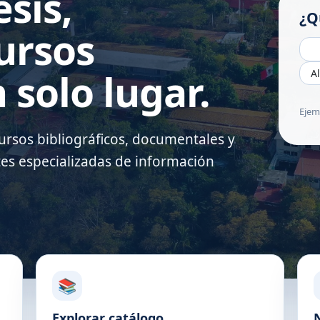
esis,
¿Q
cursos
 solo lugar.
Ejem
rsos bibliográficos, documentales y
tes especializadas de información
📚
Explorar catálogo