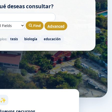
ué deseas consultar?
Find
Advanced
plos:
tesis
biología
educación
✨
Nuevos recursos